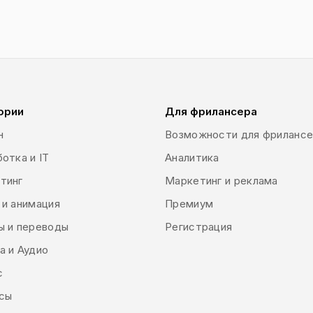
ории
Для фрилансера
н
Возможности для фриланс
отка и IT
Аналитика
тинг
Маркетинг и реклама
 и анимация
Премиум
ы и переводы
Регистрация
а и Аудио
с
сы