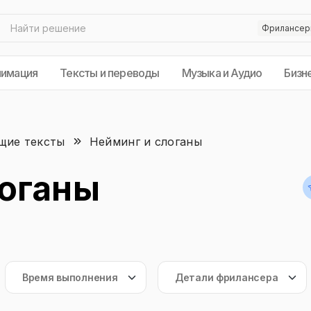
нимация
Тексты и переводы
Музыка и Аудио
Бизн
ие тексты
Нейминг и слоганы
логаны