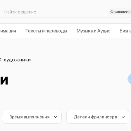
нимация
Тексты и переводы
Музыка и Аудио
Бизн
D-художники
и