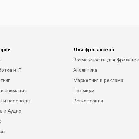
ории
Для фрилансера
н
Возможности для фриланс
отка и IT
Аналитика
тинг
Маркетинг и реклама
 и анимация
Премиум
ы и переводы
Регистрация
а и Аудио
с
сы