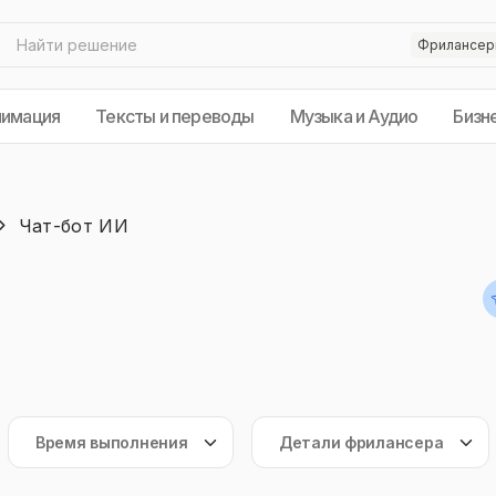
нимация
Тексты и переводы
Музыка и Аудио
Бизн
Чат-бот ИИ