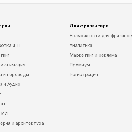
ории
Для фрилансера
н
Возможности для фриланс
отка и IT
Аналитика
тинг
Маркетинг и реклама
 и анимация
Премиум
ы и переводы
Регистрация
а и Аудио
с
сы
и ИИ
ерия и архитектура