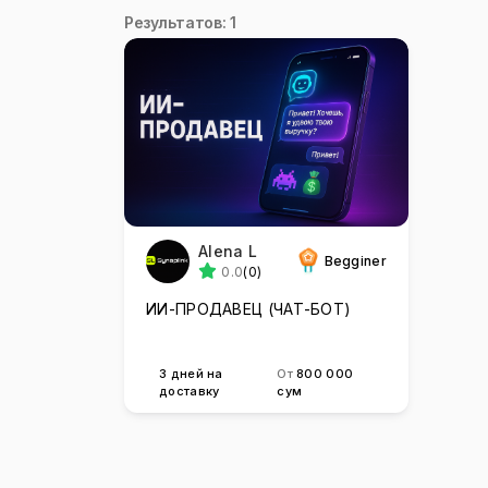
Результатов: 1
Alena L
Begginer
0.0
(0)
ИИ-ПРОДАВЕЦ (ЧАТ-БОТ)
3 дней на
От
800 000
доставку
сум