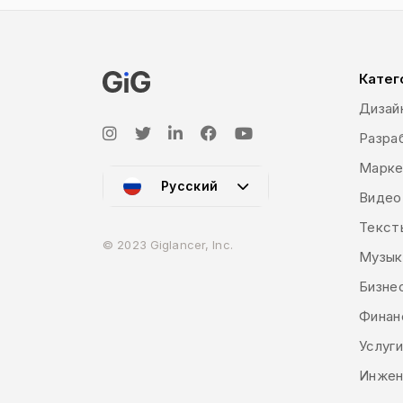
Катег
Дизай
Разраб
Марке
Русский
Видео
Текст
© 2023 Giglancer, Inc.
Музык
Бизне
Финан
Услуг
Инжен