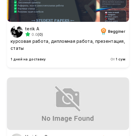
terik A
Begginer
0.0
(0)
курсовая работа, дипломная работа, презентация,
статы
1 дней на доставку
От
1 сум