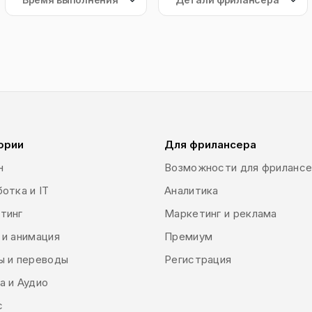
ории
Для фрилансера
н
Возможности для фриланс
отка и IT
Аналитика
тинг
Маркетинг и реклама
 и анимация
Премиум
ы и переводы
Регистрация
а и Аудио
с