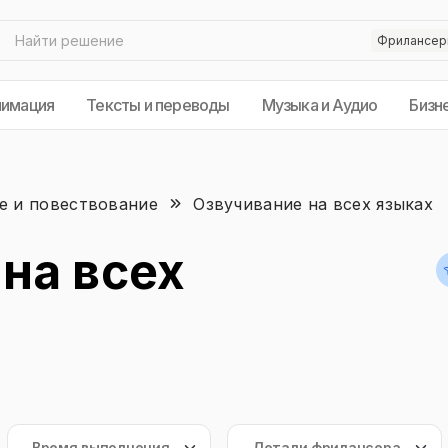
нимация
Тексты и переводы
Музыка и Аудио
Бизн
е и повествование
Озвучивание на всех языках
на всех