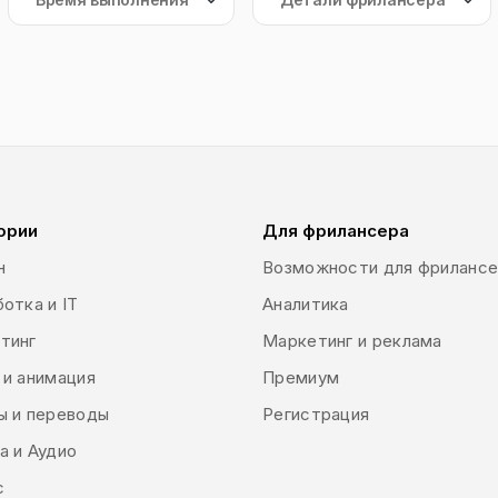
ории
Для фрилансера
н
Возможности для фриланс
отка и IT
Аналитика
тинг
Маркетинг и реклама
 и анимация
Премиум
ы и переводы
Регистрация
а и Аудио
с