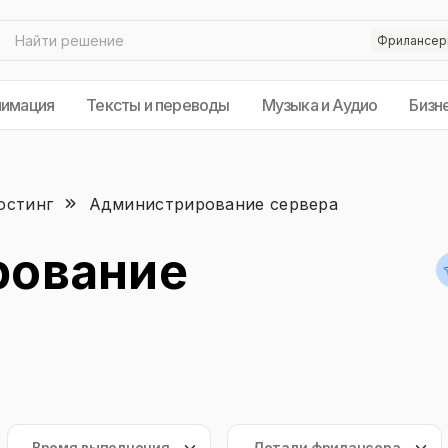
нимация
Тексты и переводы
Музыка и Аудио
Бизн
остинг
Администрирование сервера
рование