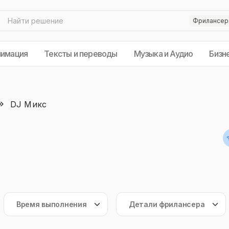
нимация
Тексты и переводы
Музыка и Аудио
Бизн
DJ Микс