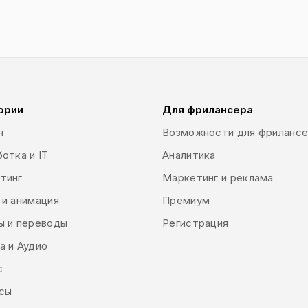
ории
Для фрилансера
н
Возможности для фриланс
отка и IT
Аналитика
тинг
Маркетинг и реклама
 и анимация
Премиум
ы и переводы
Регистрация
а и Аудио
с
сы