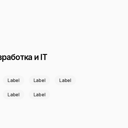
работка и IT
Label
Label
Label
Label
Label