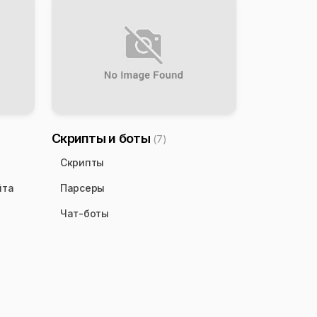
Скрипты и боты
(7)
Скрипты
йта
Парсеры
Чат-боты