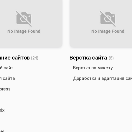
ание сайтов
Верстка сайта
(24)
(6)
й сайт
Верстка по макету
я сайта
Доработка и адаптация са
press
rix
n
el