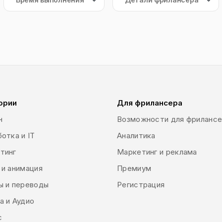
ории
Для фрилансера
н
Возможности для фриланс
отка и IT
Аналитика
тинг
Маркетинг и реклама
 и анимация
Премиум
ы и переводы
Регистрация
а и Аудио
с