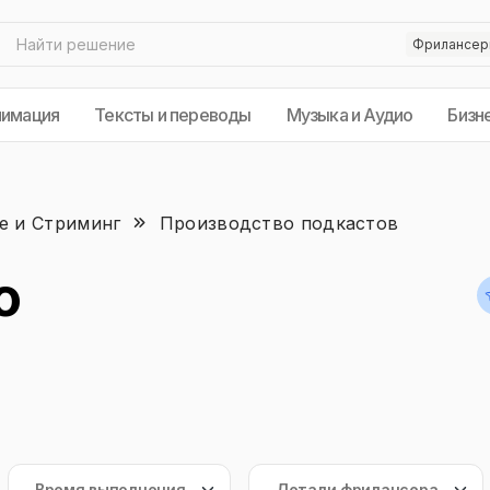
нимация
Тексты и переводы
Музыка и Аудио
Бизн
е и Стриминг
Производство подкастов
о