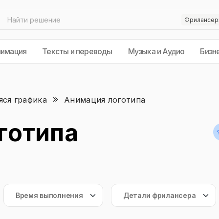
нимация
Тексты и переводы
Музыка и Аудио
Бизн
ся графика
Анимация логотипа
готипа