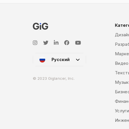
Катег
Дизай
Разраб
Марке
Русский
Видео
Текст
© 2023 Giglancer, Inc.
Музык
Бизне
Финан
Услуг
Инжен