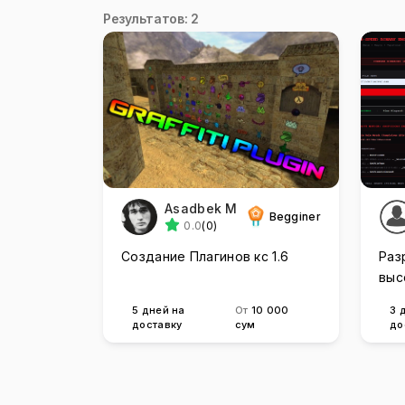
Результатов: 2
Asadbek M
Begginer
0.0
(0)
Создание Плагинов кс 1.6
Раз
выс
ПО 
5 дней на
От
10 000
3 
доставку
сум
до