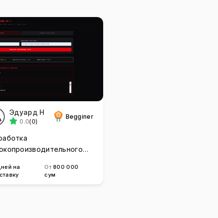
Эдуард Н
Begginer
0.0
(0)
работка
окопроизводительного
и утилит на C++ и Rust
дней на
От
800 000
ставку
сум