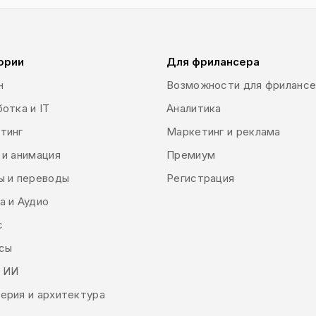
ории
Для фрилансера
н
Возможности для фриланс
отка и IT
Аналитика
тинг
Маркетинг и реклама
 и анимация
Премиум
ы и переводы
Регистрация
а и Аудио
с
сы
и ИИ
ерия и архитектура