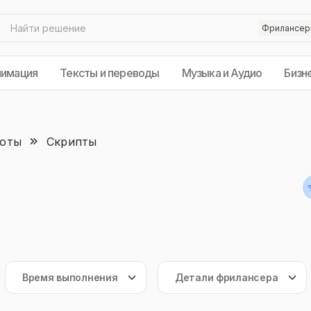
нимация
Тексты и переводы
Музыка и Аудио
Бизн
боты
Скрипты