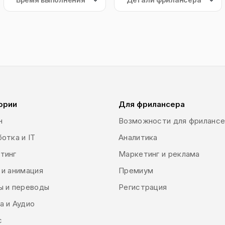
ории
Для фрилансера
н
Возможности для фриланс
отка и IT
Аналитика
тинг
Маркетинг и реклама
 и анимация
Премиум
ы и переводы
Регистрация
а и Аудио
с