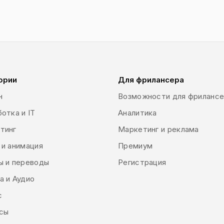
ории
Для фрилансера
н
Возможности для фриланс
отка и IT
Аналитика
тинг
Маркетинг и реклама
 и анимация
Премиум
ы и переводы
Регистрация
а и Аудио
с
сы