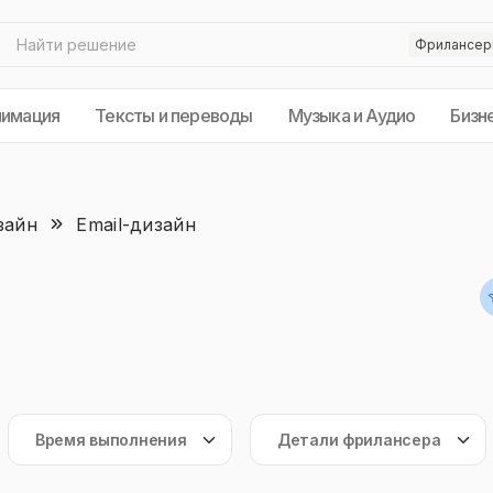
нимация
Тексты и переводы
Музыка и Аудио
Бизн
зайн
Email-дизайн