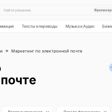
нимация
Тексты и переводы
Музыка и Аудио
Бизн
ки
Маркетинг по электронной почте
о
 почте