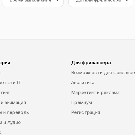
ории
Для фрилансера
н
Возможности для фриланс
отка и IT
Аналитика
тинг
Маркетинг и реклама
 и анимация
Премиум
ы и переводы
Регистрация
а и Аудио
с