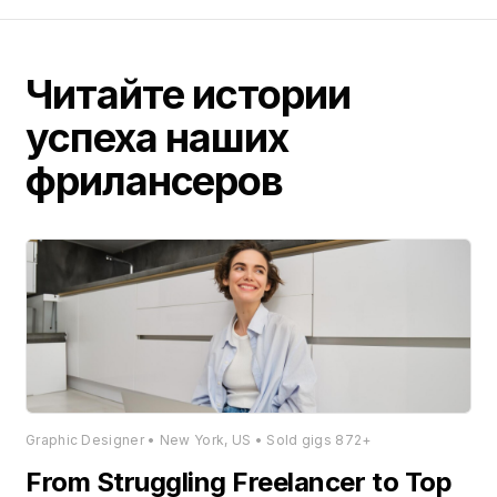
Читайте истории
успеха наших
фрилансеров
Graphic Designer • New York, US • Sold gigs 872+
From Struggling Freelancer to Top