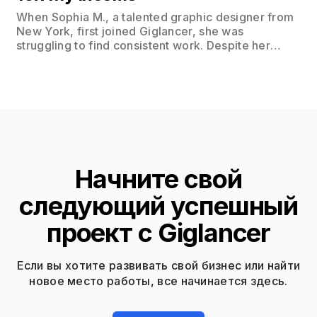
When Sophia M., a talented graphic designer from
New York, first joined Giglancer, she was
struggling to find consistent work. Despite her
impressive portfolio, she found it challenging to
connect with clients who appreciated her unique
style and vision. Within her first month on
Giglancer, Sophia secured 5 gigs, each paying
around $200.
Начните свой
следующий успешный
проект с Giglancer
Если вы хотите развивать свой бизнес или найти
новое место работы, все начинается здесь.