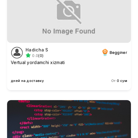
Hadicha S
Begginer
0.0
(0)
Vertual yordamchi xizmati
дней на доставку
От
0 сум