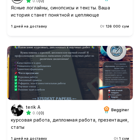
0.0
(0)
Ясные логлайны, синопсисы и тексты. Ваша
история станет понятной и цепляюще
1 дней на доставку
От
126 000 сум
terik A
Begginer
0.0
(0)
курсовая работа, дипломная работа, презентация,
статы
1 дней на доставку
От
1 сум