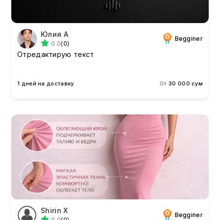
Юлия А
Begginer
0.0
(0)
Отредактирую текст
1 дней на доставку
От
30 000 сум
Shirin X
Begginer
0.0
(0)