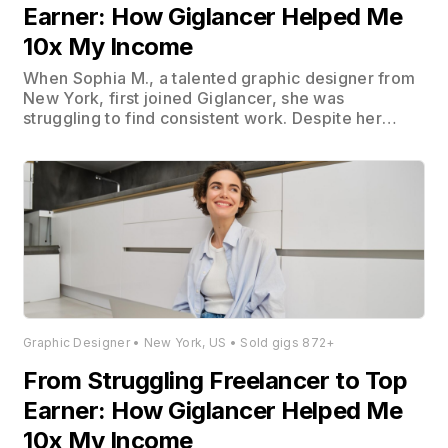
Earner: How Giglancer Helped Me
10x My Income
When Sophia M., a talented graphic designer from
New York, first joined Giglancer, she was
struggling to find consistent work. Despite her
impressive portfolio, she found it challenging to
connect with clients who appreciated her unique
style and vision. Within her first month on
Giglancer, Sophia secured 5 gigs, each paying
around $200.
Graphic Designer • New York, US • Sold gigs 872+
From Struggling Freelancer to Top
Earner: How Giglancer Helped Me
10x My Income