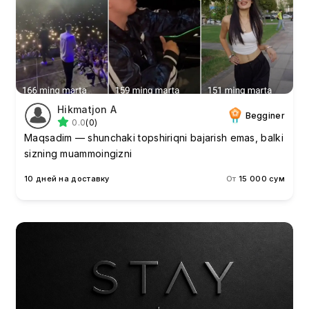
Hikmatjon A
Begginer
0.0
(0)
Maqsadim — shunchaki topshiriqni bajarish emas, balki
sizning muammoingizni
10 дней на доставку
От
15 000 сум